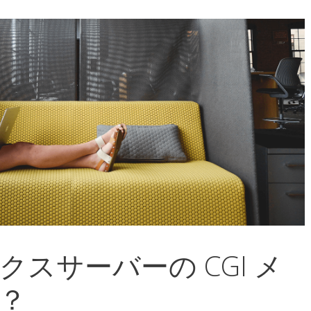
スサーバーの CGI メ
？