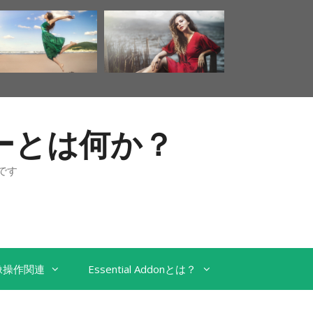
ンターとは何か？
です
像操作関連
Essential Addonとは？