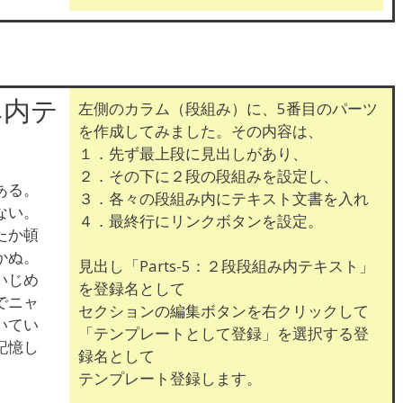
み内テ
左側のカラム（段組み）に、5番目のパーツ
を作成してみました。その内容は、
１．先ず最上段に見出しがあり、
２．その下に２段の段組みを設定し、
ある。
３．各々の段組み内にテキスト文書を入れ
ない。
４．最終行にリンクボタンを設定。
たか頓
かぬ。
見出し「Parts-5：２段段組み内テキスト」
いじめ
を登録名として
でニャ
セクションの編集ボタンを右クリックして
いてい
「テンプレートとして登録」を選択する登
記憶し
録名として
テンプレート登録します。