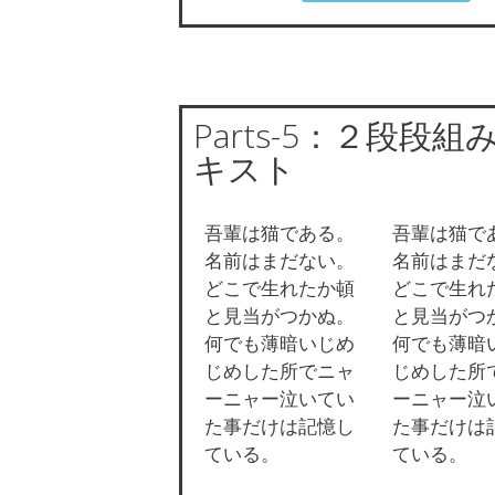
Parts-5：２段段組
キスト
吾輩は猫である。
吾輩は猫で
名前はまだない。
名前はまだ
どこで生れたか頓
どこで生れ
と見当がつかぬ。
と見当がつ
何でも薄暗いじめ
何でも薄暗
じめした所でニャ
じめした所
ーニャー泣いてい
ーニャー泣
た事だけは記憶し
た事だけは
ている。
ている。