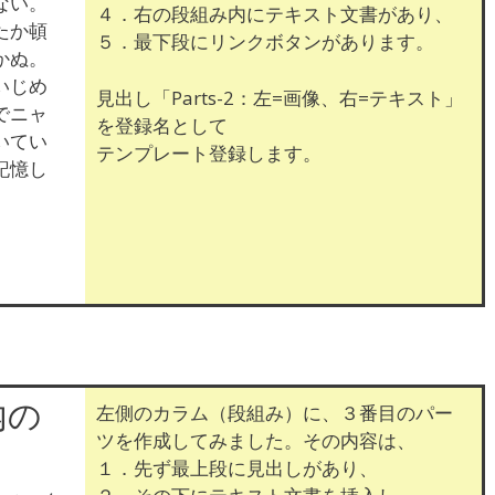
ない。
４．右の段組み内にテキスト文書があり、
たか頓
５．最下段にリンクボタンがあります。
かぬ。
いじめ
見出し「Parts-2：左=画像、右=テキスト」
でニャ
を登録名として
いてい
テンプレート登録します。
記憶し
内の
左側のカラム（段組み）に、３番目のパー
ツを作成してみました。その内容は、
１．先ず最上段に見出しがあり、