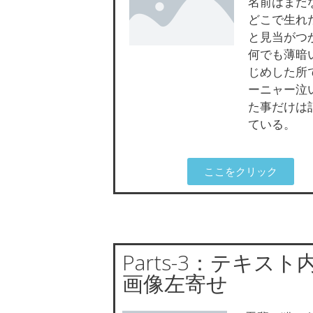
名前はまだ
どこで生れ
と見当がつ
何でも薄暗
じめした所
ーニャー泣
た事だけは
ている。
ここをクリック
Parts-3：テキスト
画像左寄せ