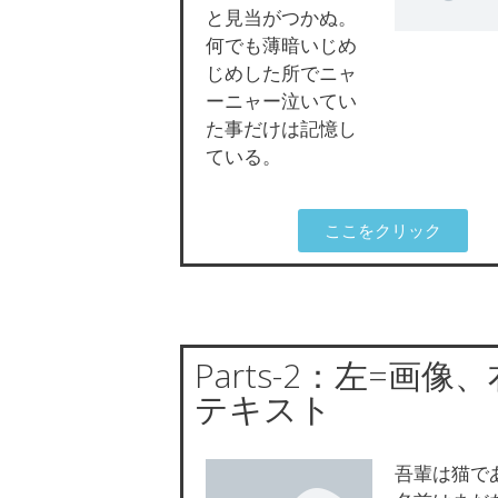
と見当がつかぬ。
何でも薄暗いじめ
じめした所でニャ
ーニャー泣いてい
た事だけは記憶し
ている。
ここをクリック
Parts-2：左=画像、
テキスト
吾輩は猫で