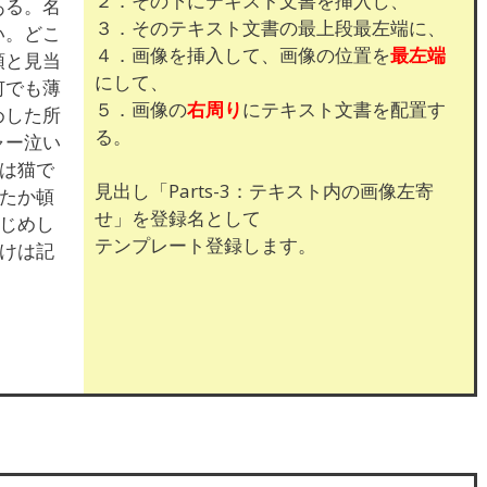
２．その下にテキスト文書を挿入し、
ある。名
３．そのテキスト文書の最上段最左端に、
い。どこ
４．画像を挿入して、画像の位置を
最左端
頓と見当
にして、
何でも薄
５．画像の
右周り
にテキスト文書を配置す
めした所
る。
ャー泣い
は猫で
見出し「Parts-3：テキスト内の画像左寄
たか頓
せ」を登録名として
じめし
テンプレート登録します。
けは記