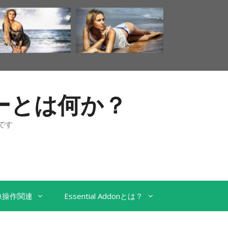
ンターとは何か？
です
像操作関連
Essential Addonとは？