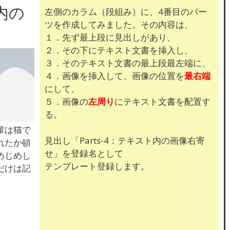
ト内の
左側のカラム（段組み）に、4番目のパー
ツを作成してみました。その内容は、
１．先ず最上段に見出しがあり、
２．その下にテキスト文書を挿入し、
３．そのテキスト文書の最上段最左端に、
４．画像を挿入して、画像の位置を
最右端
にして、
５．画像の
左周り
にテキスト文書を配置す
る。
輩は猫で
見出し「Parts-4：テキスト内の画像右寄
れたか頓
せ」を登録名として
めじめし
テンプレート登録します。
だけは記