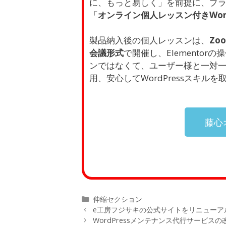
に、もっと易しく」を前提に、プラグ
「
オンライン個人レッスン付きWord
製品納入後の個人レッスンは、
Zo
会議形式
で開催し、Elemento
ンではなくて、ユーザー様と一対
用、安心してWordPressスキル
藤心オ
伸縮セクション
e工房フジサキの公式サイトをリニューア
WordPressメンテナンス代行サービス