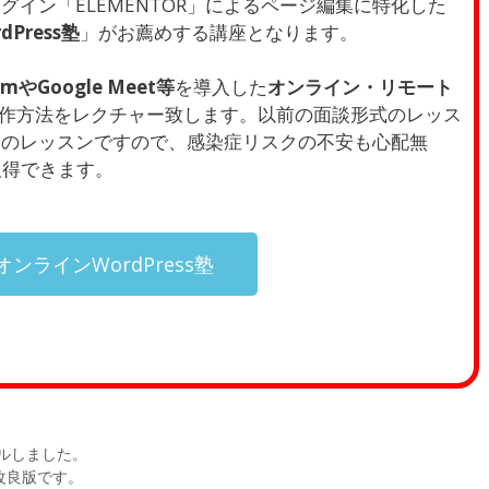
イン「ELEMENTOR」によるページ編集に特化した
Press塾
」がお薦めする講座となります。
omやGoogle Meet等
を導入した
オンライン・リモート
rの操作方法をレクチャー致します。以前の面談形式のレッス
一のレッスンですので、感染症リスクの不安も心配無
を取得できます。
ンラインWordPress塾
ルしました。
の改良版です。