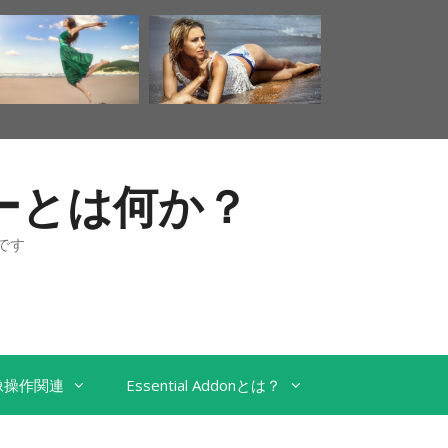
ンターとは何か？
です
像操作関連
Essential Addonとは？